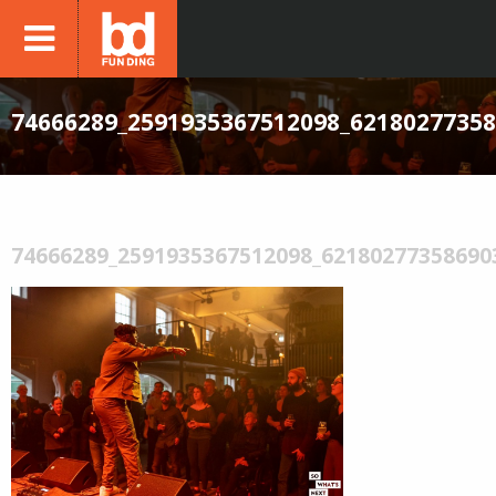
74666289_2591935367512098_6218027735
74666289_2591935367512098_62180277358690