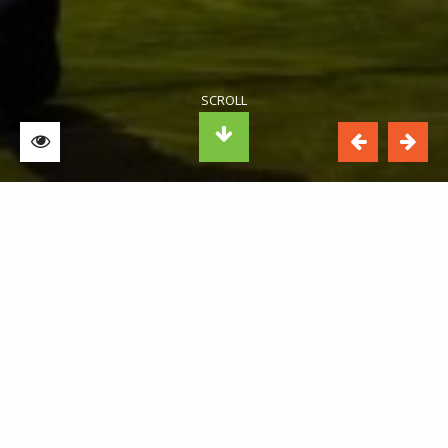
XCLUSIV COMPANY
XCCC heeft zich ontwikkeld tot het
professionele urban dansgezelschap van
Rotterdam.