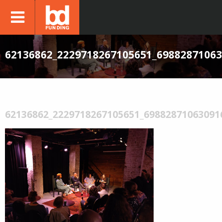
62136862_2229718267105651_6988287106
62136862_2229718267105651_69882871063091