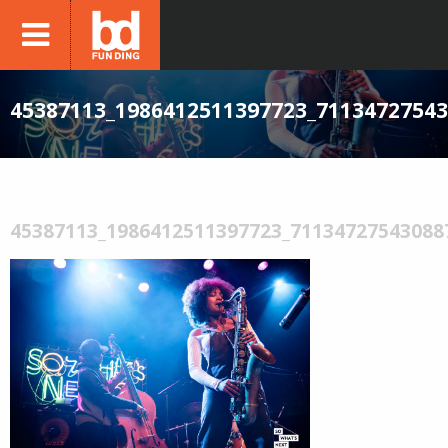
45387113_1986412511397723_7113472754
45387113_1986412511397723_71134727543088