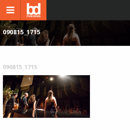
090815_1715
090815_1715