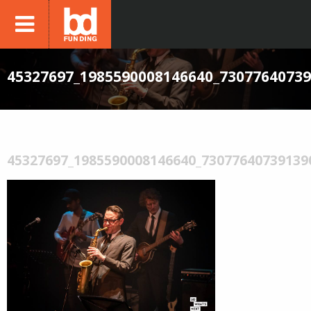
45327697_1985590008146640_7307764073
45327697_1985590008146640_73077640739139