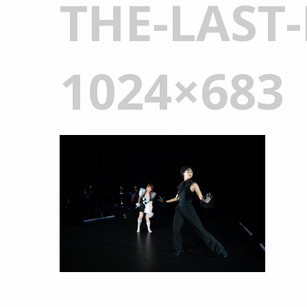
THE-LAST
1024×683