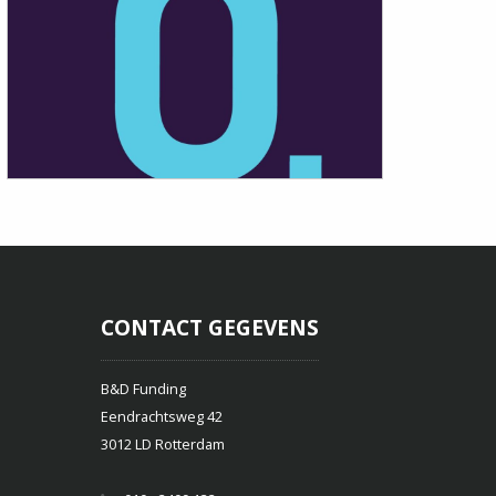
O. FESTIVAL FOR OPERA. MUSIC.
SLIDE FAC
THEATRE.
TROMBONE
CONTACT GEGEVENS
B&D Funding
Eendrachtsweg 42
3012 LD Rotterdam