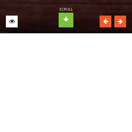
INTERNATIONAAL KAMERMUZIEKFESTIVAL
UTRECHT
In de sfeervolle dagen tussen Kerst en Oud & Nieuw brengt
het Internationaal Kamermuziekfestival Utrecht mensen
samen rond de kracht van kamermuziek. Jaarlijks verwelkomt
het festival een breed en divers publiek dat zich