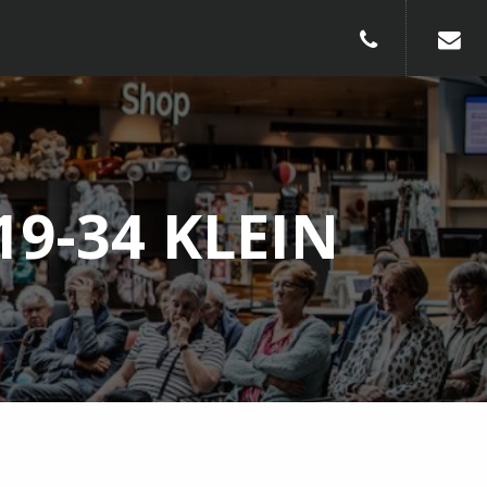
010-240913
9-34 KLEIN