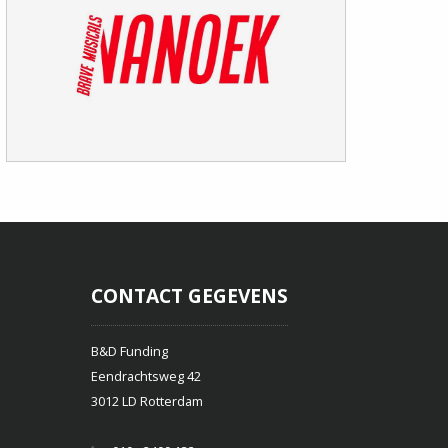
NANOEK
O. FESTIVA
THEATRE.
CONTACT GEGEVENS
B&D Funding
Eendrachtsweg 42
3012 LD Rotterdam