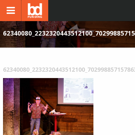
62340080_2232320443512100_7029988571
62340080_2232320443512100_70299885715786