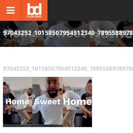
97043252_10158507954512340_789558897
97043252_10158507954512340_7895588978970