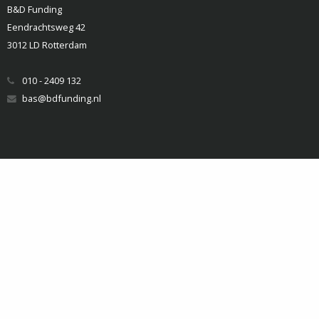
B&D Funding
Eendrachtsweg 42
3012 LD Rotterdam
010 - 2409 132
bas@bdfunding.nl