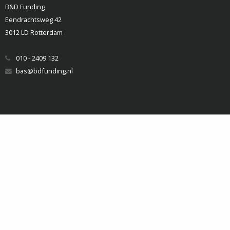
B&D Funding
Eendrachtsweg 42
3012 LD Rotterdam
010 - 2409 132
bas@bdfunding.nl