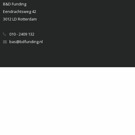
B&D Funding
Eendrachtsweg 42
3012 LD Rotterdam
010 - 2409 132
bas@bdfunding.nl