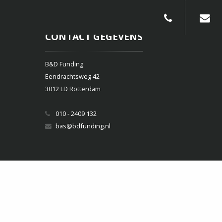
010-240913
CONTACT GEGEVENS
B&D Funding
Eendrachtsweg 42
3012 LD Rotterdam
010 - 2409 132
bas@bdfunding.nl