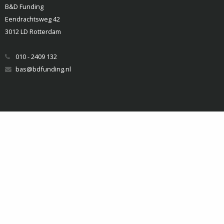
B&D Funding
Eendrachtsweg 42
3012 LD Rotterdam
010 - 2409 132
bas@bdfunding.nl