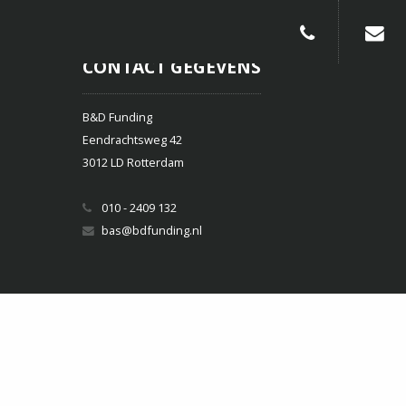
010-240913
CONTACT GEGEVENS
B&D Funding
Eendrachtsweg 42
3012 LD Rotterdam
010 - 2409 132
bas@bdfunding.nl