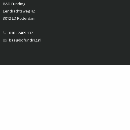
B&D Funding
Eendrachtsweg 42
3012 LD Rotterdam
010 - 2409 132
bas@bdfunding.nl