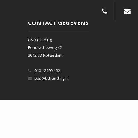
010-240913
CONTACT GEGEVENS
B&D Funding
Eendrachtsweg 42
3012 LD Rotterdam
010 - 2409 132
bas@bdfunding.nl