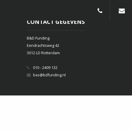
010-240913
CONTACT GEGEVENS
B&D Funding
Eendrachtsweg 42
3012 LD Rotterdam
010 - 2409 132
bas@bdfunding.nl