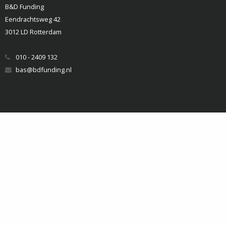
B&D Funding
Eendrachtsweg 42
3012 LD Rotterdam
010 - 2409 132
bas@bdfunding.nl