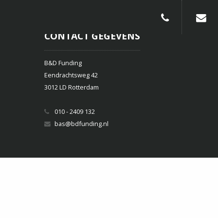
010-240913
CONTACT GEGEVENS
B&D Funding
Eendrachtsweg 42
3012 LD Rotterdam
010 - 2409 132
bas@bdfunding.nl