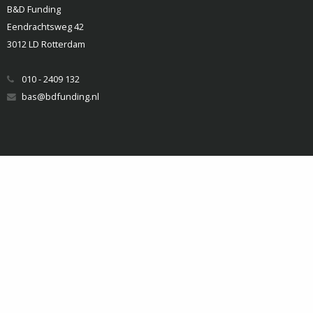
B&D Funding
Eendrachtsweg 42
3012 LD Rotterdam
010 - 2409 132
bas@bdfunding.nl