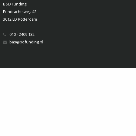
B&D Funding
Eendrachtsweg 42
3012 LD Rotterdam
010 - 2409 132
bas@bdfunding.nl