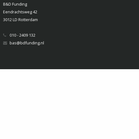
B&D Funding
Eendrachtsweg 42
3012 LD Rotterdam
010 - 2409 132
bas@bdfunding.nl