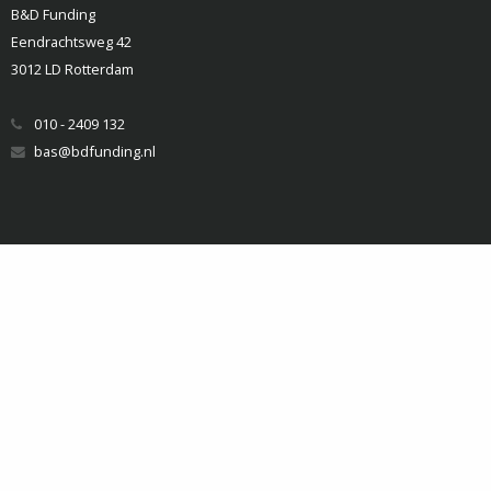
B&D Funding
Eendrachtsweg 42
3012 LD Rotterdam
010 - 2409 132
bas@bdfunding.nl