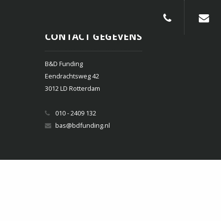
010-240913
CONTACT GEGEVENS
B&D Funding
Eendrachtsweg 42
3012 LD Rotterdam
010 - 2409 132
bas@bdfunding.nl