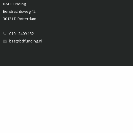
B&D Funding
Eendrachtsweg 42
3012 LD Rotterdam
010 - 2409 132
bas@bdfunding.nl