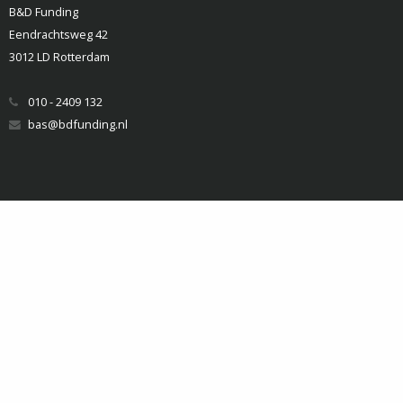
B&D Funding
Eendrachtsweg 42
3012 LD Rotterdam
010 - 2409 132
bas@bdfunding.nl