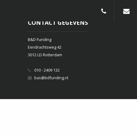
010-240913
CONTACT GEGEVENS
B&D Funding
Eendrachtsweg 42
3012 LD Rotterdam
010 - 2409 132
bas@bdfunding.nl