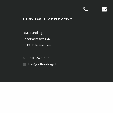
010-240913
CONTACT GEGEVENS
B&D Funding
Eendrachtsweg 42
3012 LD Rotterdam
010 - 2409 132
bas@bdfunding.nl