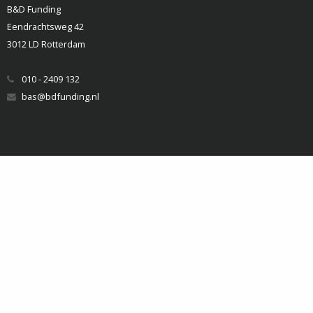
B&D Funding
Eendrachtsweg 42
3012 LD Rotterdam
010 - 2409 132
bas@bdfunding.nl