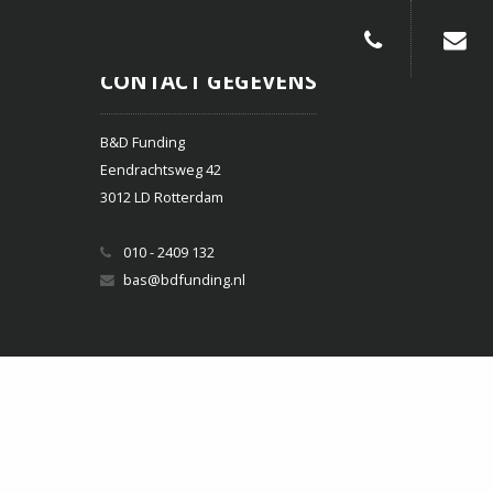
010-240913
CONTACT GEGEVENS
B&D Funding
Eendrachtsweg 42
3012 LD Rotterdam
010 - 2409 132
bas@bdfunding.nl