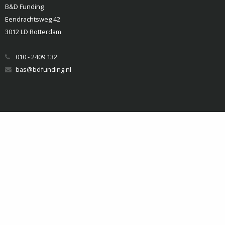
B&D Funding
Eendrachtsweg 42
3012 LD Rotterdam
010 - 2409 132
bas@bdfunding.nl