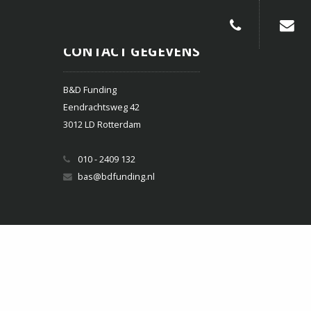
010-240913
CONTACT GEGEVENS
B&D Funding
Eendrachtsweg 42
3012 LD Rotterdam
010 - 2409 132
bas@bdfunding.nl