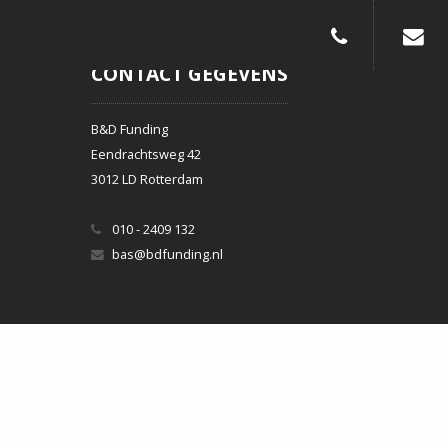
010-240913
CONTACT GEGEVENS
B&D Funding
Eendrachtsweg 42
3012 LD Rotterdam
010 - 2409 132
bas@bdfunding.nl