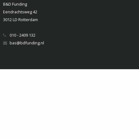
B&D Funding
Eendrachtsweg 42
3012 LD Rotterdam
010 - 2409 132
bas@bdfunding.nl