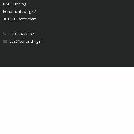
B&D Funding
Eendrachtsweg 42
3012 LD Rotterdam
010 - 2409 132
bas@bdfunding.nl