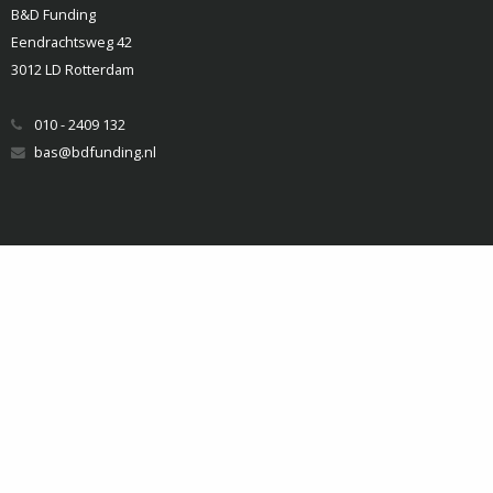
B&D Funding
Eendrachtsweg 42
3012 LD Rotterdam
010 - 2409 132
bas@bdfunding.nl