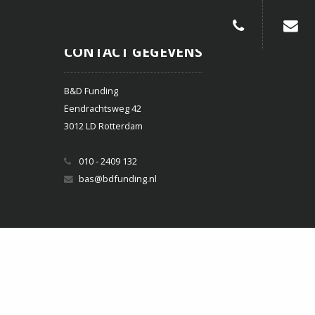
010-240913
CONTACT GEGEVENS
B&D Funding
Eendrachtsweg 42
3012 LD Rotterdam
010 - 2409 132
bas@bdfunding.nl