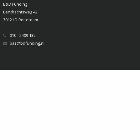
B&D Funding
Eendrachtsweg 42
3012 LD Rotterdam
010 - 2409 132
bas@bdfunding.nl