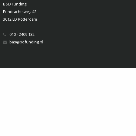
B&D Funding
Eendrachtsweg 42
3012 LD Rotterdam
010 - 2409 132
bas@bdfunding.nl