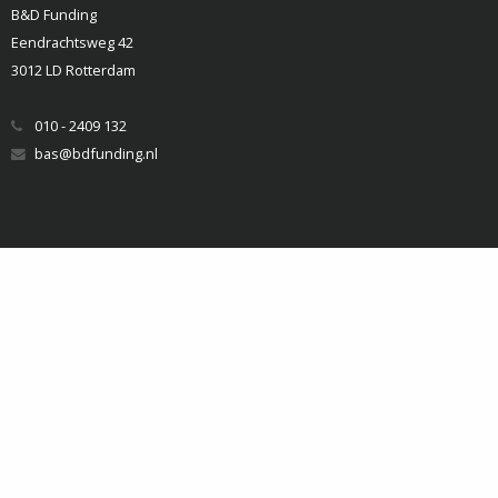
B&D Funding
Eendrachtsweg 42
3012 LD Rotterdam
010 - 2409 132
bas@bdfunding.nl