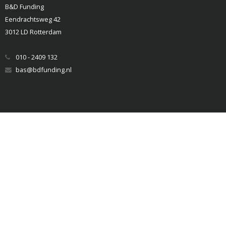
B&D Funding
Eendrachtsweg 42
3012 LD Rotterdam
010 - 2409 132
bas@bdfunding.nl