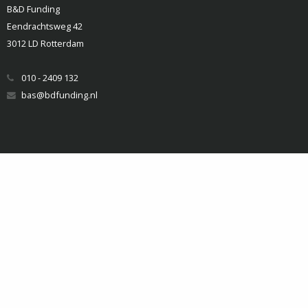
B&D Funding
Eendrachtsweg 42
3012 LD Rotterdam
010 - 2409 132
bas@bdfunding.nl