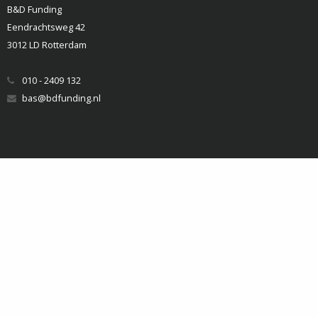
B&D Funding
Eendrachtsweg 42
3012 LD Rotterdam
010 - 2409 132
bas@bdfunding.nl